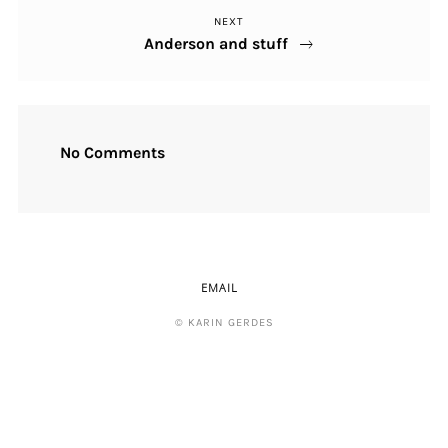
NEXT
Next
Anderson and stuff
Post
No Comments
EMAIL
© KARIN GERDES