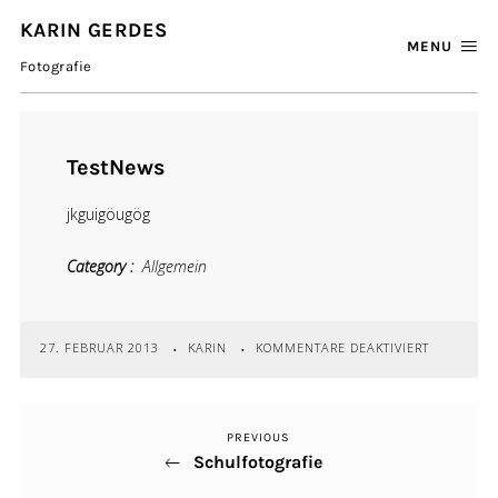
KARIN GERDES
MENU
Fotografie
TestNews
jkguigöugög
Category
Allgemein
FÜR
27. FEBRUAR 2013
KARIN
KOMMENTARE DEAKTIVIERT
TESTNEWS
PREVIOUS
Previous
Beitragsnavigation
Schulfotografie
Post